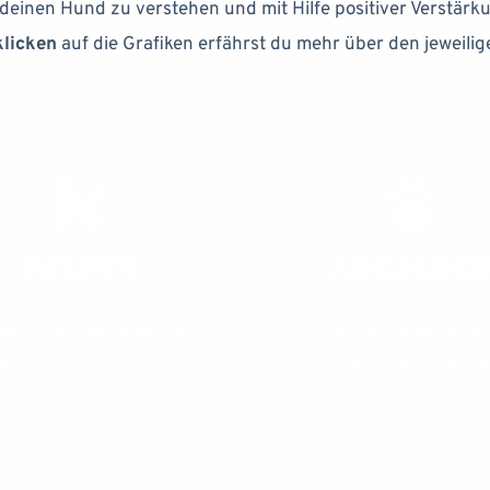
 deinen Hund zu verstehen und mit Hilfe positiver Verstärku
klicken
 auf die Grafiken erfährst du mehr über den jeweilig
WELPEN
JUNGHUND
en richtig erziehen und 
Sicher und gelassen du
er führen von Anfang an.
diese aufregende Zei