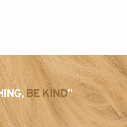
S
fende Informationen.
ING,
BE KIND
”