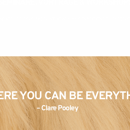
SEMINARE, VORTRÄGE & WORKSHOP
spannung oder Jagdverhalten - Hier bekommst du tiefgrei
ERE YOU CAN BE EVERYTH
– Clare Pooley  