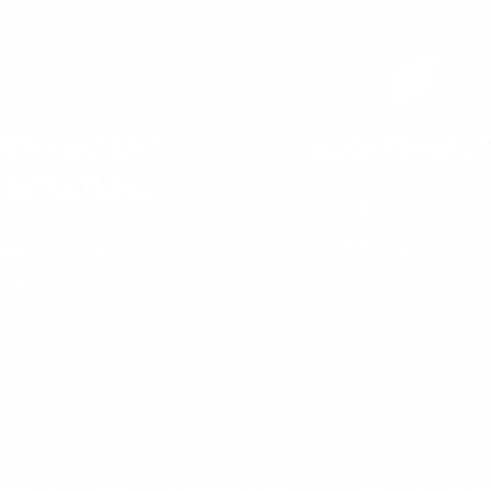
VERHALTENS-
JAGDVERHAL
BERATUNG
Egal ob dein Hund Aut
oder Rehe jagt, hier bis
Wenn Verhalten zur 
richtig.
Belastung wird.