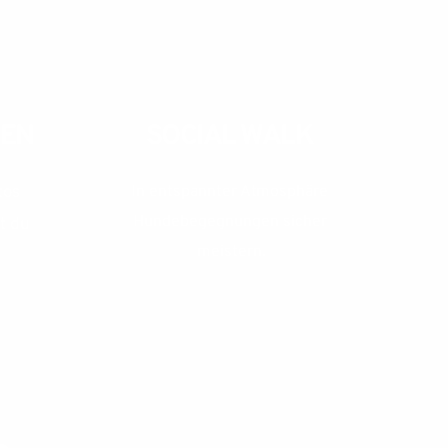
TEN
SOCIAL WALK
os 
In entspannter Atmosphäre 
Hundebegegnungen sicher 
t du 
meistern.