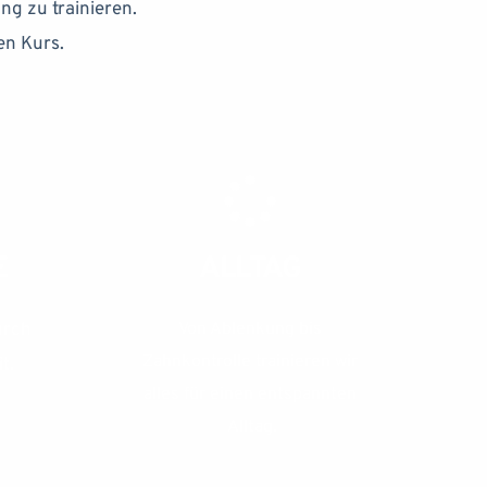
ng zu trainieren. 
en Kurs.
E
ALLTAG
rch 
Von Ablenkung bis 
Zahnkontrolle trainieren wir 
t. 
alles für einen entspannten 
Alltag.