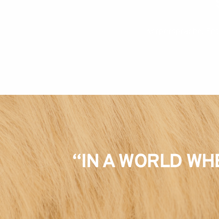
Körpersprache, Ent
“I
N A WORLD WH