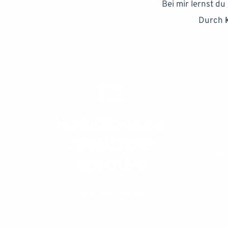
Bei mir lernst du
Durch 
HUNDESCHULE & 
VERHALTENS-
Welp
BERATUNG
sich
Lerne mich kennen!